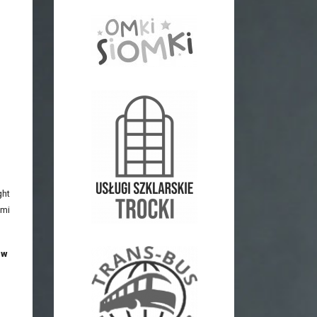
ght
ami
 w