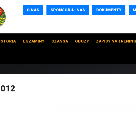
O NAS
SPONSORUJ NAS
DOKUMENTY
M
ISTORIA
EGZAMINY
SZANSA
OBOZY
ZAPISY NA TRENING
 2012