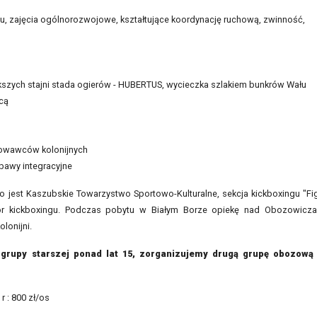
ingu, zajęcia ogólnorozwojowe, kształtujące koordynację ruchową, zwinność,
ększych stajni stada ogierów - HUBERTUS, wycieczka szlakiem bunkrów Wału
cą
howawców kolonijnych
abawy integracyjne
o jest Kaszubskie Towarzystwo Sportowo-Kulturalne, sekcja kickboxingu "Fi
ktor kickboxingu. Podczas pobytu w Białym Borze opiekę nad Obozowicz
lonijni.
b grupy starszej ponad lat 15, zorganizujemy drugą grupę obozową
 : 800 zł/os