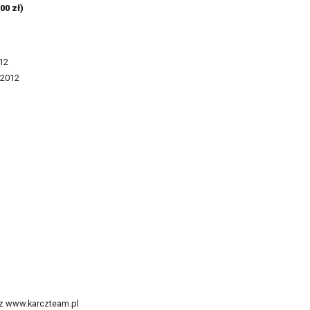
00 zł)
012
 2012
az www.karczteam.pl