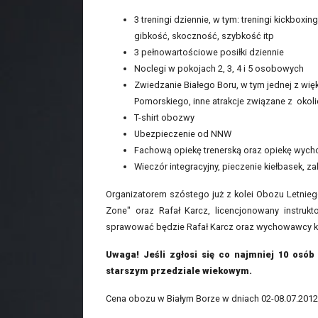
3 treningi dziennie, w tym: treningi kickbox
gibkość, skoczność, szybkość itp
3 pełnowartościowe posiłki dziennie
Noclegi w pokojach 2, 3, 4 i 5 osobowych
Zwiedzanie Białego Boru, w tym jednej z wi
Pomorskiego, inne atrakcje związane z okoli
T-shirt obozwy
Ubezpieczenie od NNW
Fachową opiekę trenerską oraz opiekę wyc
Wieczór integracyjny, pieczenie kiełbasek, z
Organizatorem szóstego już z kolei Obozu Letnieg
Zone" oraz Rafał Karcz, licencjonowany instru
sprawować będzie Rafał Karcz oraz wychowawcy ko
Uwaga! Jeśli zgłosi się co najmniej 10 osó
starszym przedziale wiekowym.
Cena obozu w Białym Borze w dniach 02-08.07.2012 r