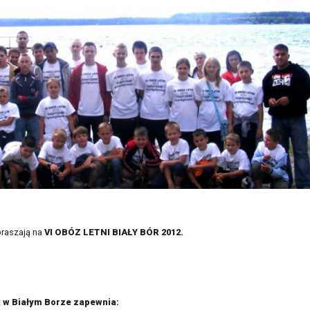
praszają na
VI OBÓZ LETNI BIAŁY BÓR 2012.
u w Białym Borze zapewnia: