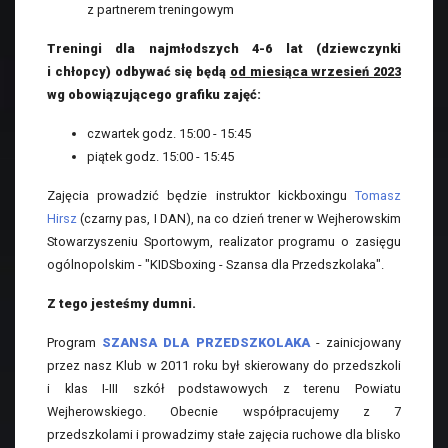
z partnerem treningowym
Treningi dla najmłodszych 4-6 lat (dziewczynki
i chłopcy) odbywać się będą
od miesiąca wrzesień 2023
wg obowiązującego grafiku zajęć:
czwartek godz. 15:00 - 15:45
piątek godz. 15:00 - 15:45
Zajęcia prowadzić będzie instruktor kickboxingu
Tomasz
Hirsz
(czarny pas, I DAN), na co dzień trener w Wejherowskim
Stowarzyszeniu Sportowym, realizator programu o zasięgu
ogólnopolskim - "KIDSboxing - Szansa dla Przedszkolaka".
Z tego jesteśmy dumni.
Program
SZANSA DLA PRZEDSZKOLAKA
- zainicjowany
przez nasz Klub w 2011 roku był skierowany do przedszkoli
i klas I-III szkół podstawowych z terenu Powiatu
Wejherowskiego. Obecnie współpracujemy z 7
przedszkolami i prowadzimy stałe zajęcia ruchowe dla blisko