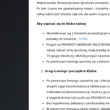
Wejherowskie Stowarzyszenie Sportowe prowadzi na
Po tym czasie nie gwarantujemy miejsc i możemy 
sekcji nabór jest otwarty cały rok, ale warto rozpoc
Aby zapisać się do Klubu należy:
Skontaktować się z trenerem prowadzącym wyb
kontakty do trenerów -
TUTAJ
Przyjść na PIERWSZY DARMOWY, NIEZOBOWIĄZ
należy zabrać strój sportowy, małą butelkę w
15 (grupy młodsze), MUSZĄ przyjść na pier
Po pierwszym treningu upomnij się u trenera
2.
Drugi treningi i początki w Klubie.
Po pierwszym treningu zastanów się i zdecyd
drugich zajęć kwestionariusza (deklaracja cz
odebrałeś/aś kwestionariusza, możesz go pob
a oryginał dostarczyć podczas DRUGIEGO tr
Bez wypełnionej deklaracji członkowskiej ni
W pierwszym miesiącu należy opłacić skła