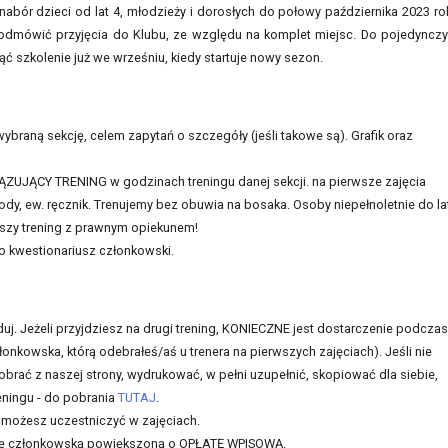
bór dzieci od lat 4, młodzieży i dorosłych do połowy października 2023 ro
odmówić przyjęcia do Klubu, ze względu na komplet miejsc. Do pojedyncz
ząć szkolenie już we wrześniu, kiedy startuje nowy sezon.
raną sekcję, celem zapytań o szczegóły (jeśli takowe są). Grafik oraz
UJĄCY TRENING w godzinach treningu danej sekcji. na pierwsze zajęcia
ody, ew. ręcznik. Trenujemy bez obuwia na bosaka. Osoby niepełnoletnie do la
wszy trening z prawnym opiekunem!
 o kwestionariusz członkowski.
uj. Jeżeli przyjdziesz na drugi trening, KONIECZNE jest dostarczenie podczas
łonkowska, którą odebrałeś/aś u trenera na pierwszych zajęciach). Jeśli nie
rać z naszej strony, wydrukować, w pełni uzupełnić, skopiować dla siebie,
eningu - do pobrania
TUTAJ
.
e możesz uczestniczyć w zajęciach.
dkę członkowską powiększoną o OPŁATĘ WPISOWĄ.