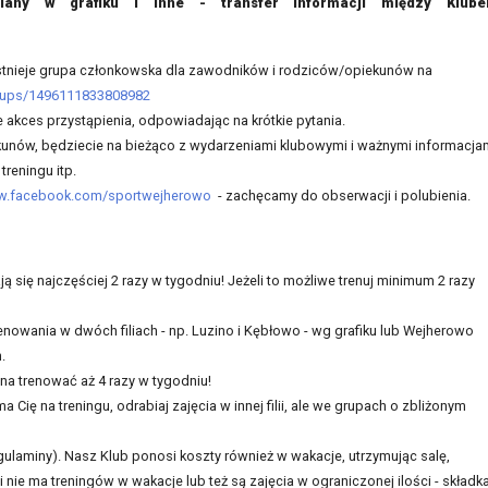
iany w grafiku i inne - transfer informacji między Klube
istnieje grupa członkowska dla zawodników i rodziców/opiekunów na
oups/1496111833808982
e akces przystąpienia, odpowiadając na krótkie pytania.
unów, będziecie na bieżąco z wydarzeniami klubowymi i ważnymi informacjam
treningu itp.
.facebook.com/sportwejherowo
- zachęcamy do obserwacji i polubienia.
się najczęściej 2 razy w tygodniu! Jeżeli to możliwe trenuj minimum 2 razy
enowania w dwóch filiach - np. Luzino i Kębłowo - wg grafiku lub Wejherowo
h.
na trenować aż 4 razy w tygodniu!
a Cię na treningu, odrabiaj zajęcia w innej filii, ale we grupach o zbliżonym
egulaminy). Nasz Klub ponosi koszty również w wakacje, utrzymując salę,
i nie ma treningów w wakacje lub też są zajęcia w ograniczonej ilości - składk