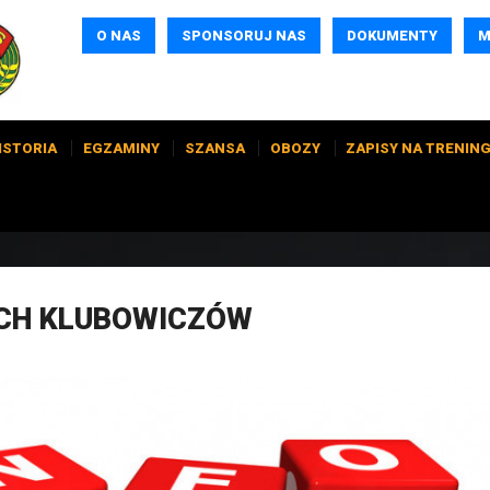
O NAS
SPONSORUJ NAS
DOKUMENTY
M
ISTORIA
EGZAMINY
SZANSA
OBOZY
ZAPISY NA TRENING
YCH KLUBOWICZÓW