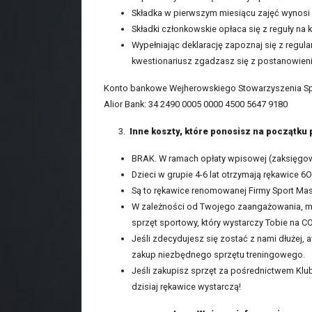
Składka w pierwszym miesiącu zajęć wynosi 1
Składki członkowskie opłaca się z reguły na 
Wypełniając deklarację zapoznaj się z regul
kwestionariusz zgadzasz się z postanowieni
Konto bankowe Wejherowskiego Stowarzyszenia S
Alior Bank: 34 2490 0005 0000 4500 5647 9180
3.
Inne koszty, które ponosisz na początku
BRAK. W ramach opłaty wpisowej (zaksięgow
Dzieci w grupie 4-6 lat otrzymają rękawice 6
Są to rękawice renomowanej Firmy Sport Mas
W zależności od Twojego zaangażowania, mot
sprzęt sportowy, który wystarczy Tobie na C
Jeśli zdecydujesz się zostać z nami dłużej,
zakup niezbędnego sprzętu treningowego.
Jeśli zakupisz sprzęt za pośrednictwem Klubu
dzisiaj rękawice wystarczą!