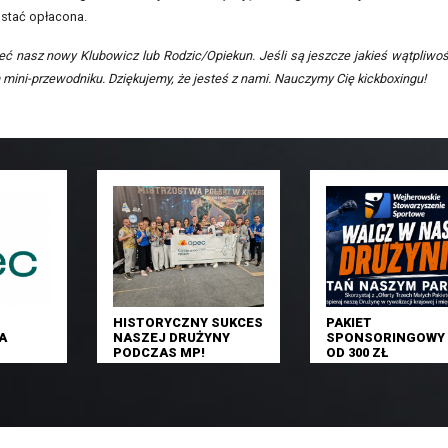
ostać opłacona.
ć nasz nowy Klubowicz lub Rodzic/Opiekun. Jeśli są jeszcze jakieś wątpliwoś
mini-przewodniku. Dziękujemy, że jesteś z nami. Nauczymy Cię kickboxingu!
HISTORYCZNY SUKCES
PAKIET
A
NASZEJ DRUŻYNY
SPONSORINGOWY 
PODCZAS MP!
OD 300 ZŁ