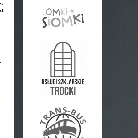
ku.
ych
t