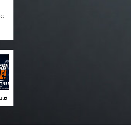
ci,
JUŻ