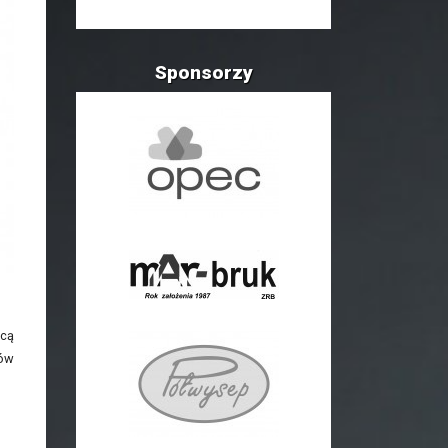
Sponsorzy
ącą
ków