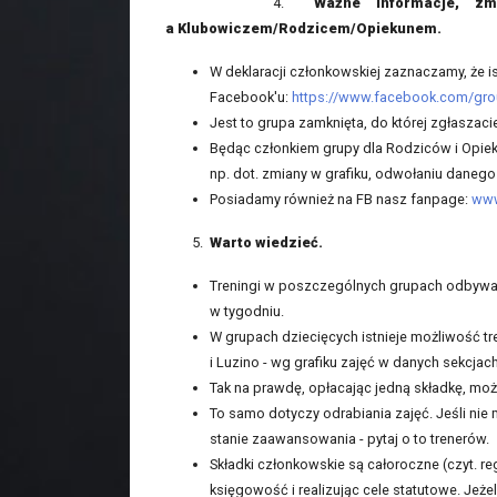
4.
Ważne informacje, zm
a Klubowiczem/Rodzicem/Opiekunem.
W deklaracji członkowskiej zaznaczamy, że 
Facebook'u:
https://www.facebook.com/gr
Jest to grupa zamknięta, do której zgłaszaci
Będąc członkiem grupy dla Rodziców i Opiek
np. dot. zmiany w grafiku, odwołaniu danego 
Posiadamy również na FB nasz fanpage:
www
5.
Warto wiedzieć.
Treningi w poszczególnych grupach odbywają 
w tygodniu.
W grupach dziecięcych istnieje możliwość tr
i Luzino - wg grafiku zajęć w danych sekcjac
Tak na prawdę, opłacając jedną składkę, moż
To samo dotyczy odrabiania zajęć. Jeśli nie m
stanie zaawansowania - pytaj o to trenerów.
Składki członkowskie są całoroczne (czyt. r
księgowość i realizując cele statutowe. Jeżel