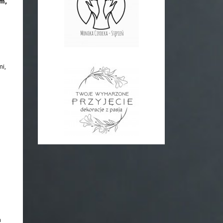
m,
i,
a