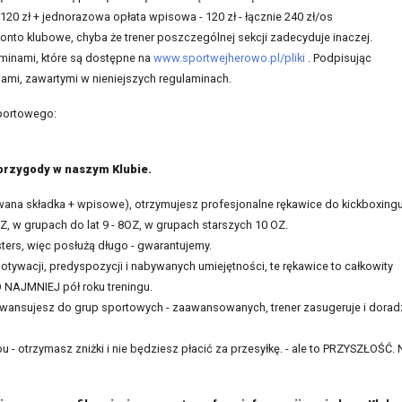
20 zł + jednorazowa opłata wpisowa - 120 zł - łącznie 240 zł/os
konto klubowe, chyba że trener poszczególnej sekcji zadecyduje inaczej.
aminami, które są dostępne na
www.sportwejherowo.pl/pliki
. Podpisując
ami, zawartymi w nieniejszych regulaminach.
portowego:
 przygody w naszym Klubie.
ana składka + wpisowe), otrzymujesz profesjonalne rękawice do kickboxingu
OZ, w grupach do lat 9 - 8OZ, w grupach starszych 10 OZ.
ters, więc posłużą długo - gwarantujemy.
ywacji, predyspozycji i nabywanych umiejętności, te rękawice to całkowity
O NAJMNIEJ pół roku treningu.
 awansujesz do grup sportowych - zaawansowanych, trener zasugeruje i dorad
 - otrzymasz zniżki i nie będziesz płacić za przesyłkę. - ale to PRZYSZŁOŚĆ. 