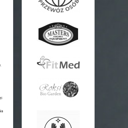
.
zi
Na