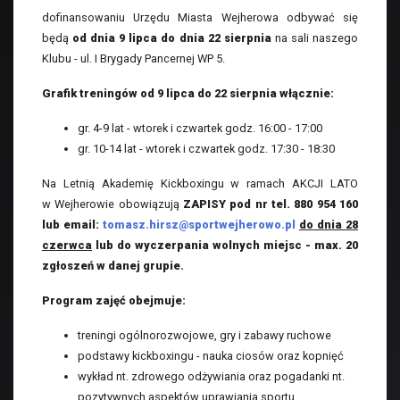
dofinansowaniu Urzędu Miasta Wejherowa odbywać się
będą
od dnia 9 lipca do dnia 22 sierpnia
na sali naszego
Klubu - ul. I Brygady Pancernej WP 5.
Grafik treningów od 9 lipca do 22 sierpnia włącznie:
gr. 4-9 lat - wtorek i czwartek godz. 16:00 - 17:00
gr. 10-14 lat - wtorek i czwartek godz. 17:30 - 18:30
Na Letnią Akademię Kickboxingu w ramach AKCJI LATO
w Wejherowie obowiązują
ZAPISY pod nr tel. 880 954 160
lub email:
tomasz.hirsz@sportwejherowo.pl
do dnia 28
czerwca
lub do wyczerpania wolnych miejsc - max. 20
zgłoszeń w danej grupie.
Program zajęć obejmuje:
treningi ogólnorozwojowe, gry i zabawy ruchowe
podstawy kickboxingu - nauka ciosów oraz kopnięć
wykład nt. zdrowego odżywiania oraz pogadanki nt.
pozytywnych aspektów uprawiania sportu