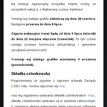
Na treningi zapraszamy wszystkie chętne osoby ze
wszystkich sekcji, tj. z Wejherowa, Luzina i Kębłowa!
Treningi wg stałego grafiku
zakończą się dnia 28 czerwca
.
Następnie
przerwa do dnia 8 lipca
.
Zajęcia wakacyjne trwać będą od dnia 9 lipca (wtorek)
do dnia 22 sierpnia włącznie (czwartek)
. Po tym czasie
nastąpi przerwa techniczna (dezynfekcja i generalne
sprzątanie pomieszczeń).
Treningi wg stałego grafiku wznowimy 9 września
(poniedziałek).
Składka członkowska
Przypominamy, że zgodnie z zapisem uchwały Zarządu
z 2021 roku - można zapoznać się
tutaj
oraz wg regulaminu opłacania składek członkowskich -
tutaj
,
składki członkowskie opłacane są w systemie całorocznym,
tj. również w okresie wakacyjnym, kiedy zajęcia nie odbywają