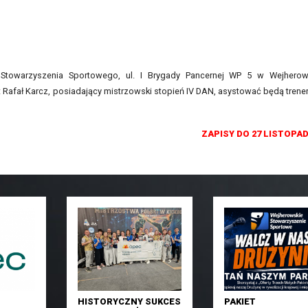
Stowarzyszenia Sportowego, ul. I Brygady Pancernej WP 5 w Wejherow
Rafał Karcz, posiadający mistrzowski stopień IV DAN, asystować będą trene
ZAPISY DO 27 LISTOPAD
HISTORYCZNY SUKCES
PAKIET