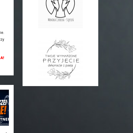
ie.
rzy
A!