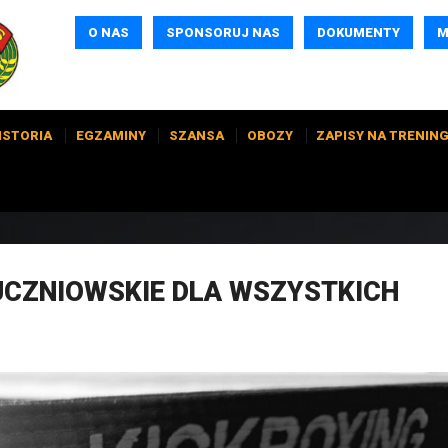
O NAS
SPONSORUJ NAS
DOKUMENTY
M
ISTORIA
EGZAMINY
SZANSA
OBOZY
ZAPISY NA TRENING
UCZNIOWSKIE DLA WSZYSTKICH