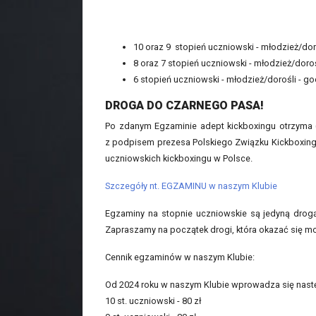
10 oraz 9 stopień uczniowski - młodzież/doro
8 oraz 7 stopień uczniowski - młodzież/dorośl
6 stopień uczniowski - młodzież/dorośli - god
DROGA DO CZARNEGO PASA!
Po zdanym Egzaminie adept kickboxingu otrzyma (w
z podpisem prezesa Polskiego Związku Kickboxingu
uczniowskich kickboxingu w Polsce.
Szczegóły nt. EGZAMINU w naszym Klubie
Egzaminy na stopnie uczniowskie są jedyną drogą
Zapraszamy na początek drogi, która okazać się m
Cennik egzaminów w naszym Klubie:
Od 2024 roku w naszym Klubie wprowadza się nast
10 st. uczniowski - 80 zł