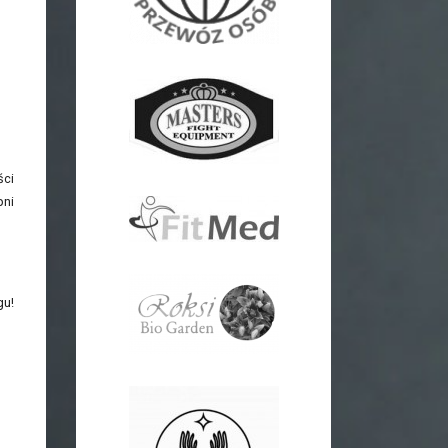
ści
pni
gu!