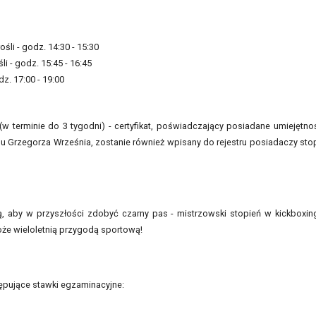
śli - godz. 14:30 - 15:30
i - godz. 15:45 - 16:45
z. 17:00 - 19:00
 terminie do 3 tygodni) - certyfikat, poświadczający posiadane umiejętno
 Grzegorza Września, zostanie również wpisany do rejestru posiadaczy sto
, aby w przyszłości zdobyć czarny pas - mistrzowski stopień w kickboxin
oże wieloletnią przygodą sportową!
ępujące stawki egzaminacyjne: