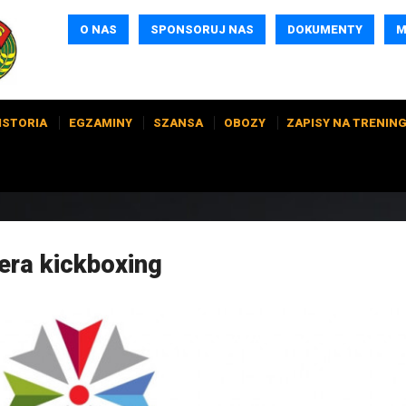
O NAS
SPONSORUJ NAS
DOKUMENTY
M
ISTORIA
EGZAMINY
SZANSA
OBOZY
ZAPISY NA TRENING
era kickboxing