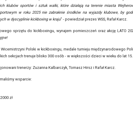
h klubów sportów i sztuk walki, które działają na terenie miasta Wejhero
portowym w roku 2025 nie zabraknie środków na wyjazdy klubowe, by god
ch w dyscyplinie kickboxing w kraju
" - powiedział prezes WSS, Rafał Karcz.
nowego sprzętu do kickboxingu, wynajem pomieszczeń oraz akcję LATO 20
yjne!
ł Wicemistrzyni Polski w kickboxingu, medale turnieju międzynarodowego Pol
ich sekcjach trenuje blisko 300 osób - w większości dzieci w wieku do lat 15.
jonowani trenerzy: Zuzanna Kalbarczyk, Tomasz Hirsz i Rafał Karcz.
ymaliśmy wsparcie:
2000 zł