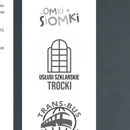
wa.
nie
25,
ish