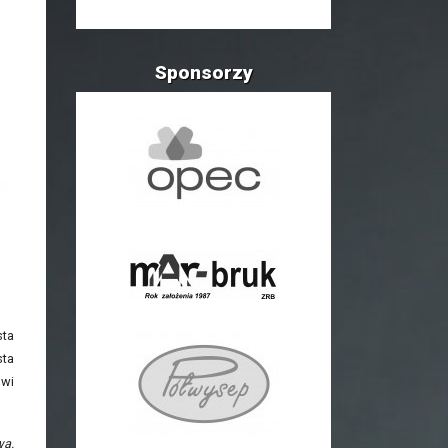
Sponsorzy
sta
sta
owi
wa.