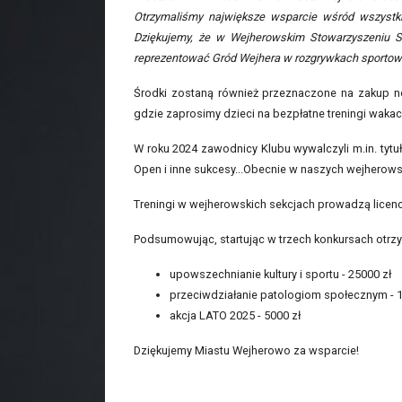
Otrzymaliśmy największe wsparcie wśród wszystkic
Dziękujemy, że w Wejherowskim Stowarzyszeniu S
reprezentować Gród Wejhera w rozgrywkach sportowy
Środki zostaną również przeznaczone na zakup 
gdzie zaprosimy dzieci na bezpłatne treningi wakac
W roku 2024 zawodnicy Klubu wywalczyli m.in. tytu
Open i inne sukcesy...Obecnie w naszych wejherowsk
Treningi w wejherowskich sekcjach prowadzą licenc
Podsumowując, startując w trzech konkursach otrz
upowszechnianie kultury i sportu - 25000 zł
przeciwdziałanie patologiom społecznym - 1
akcja LATO 2025 - 5000 zł
Dziękujemy Miastu Wejherowo za wsparcie!