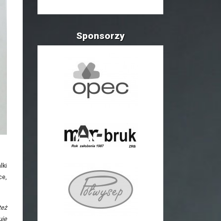
Sponsorzy
lki
ce,
też
uje