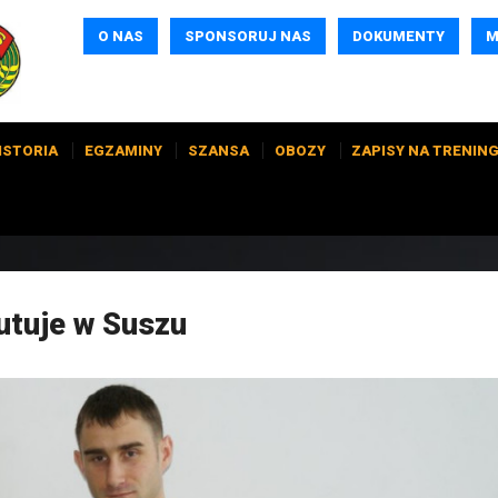
O NAS
SPONSORUJ NAS
DOKUMENTY
M
ISTORIA
EGZAMINY
SZANSA
OBOZY
ZAPISY NA TRENING
utuje w Suszu