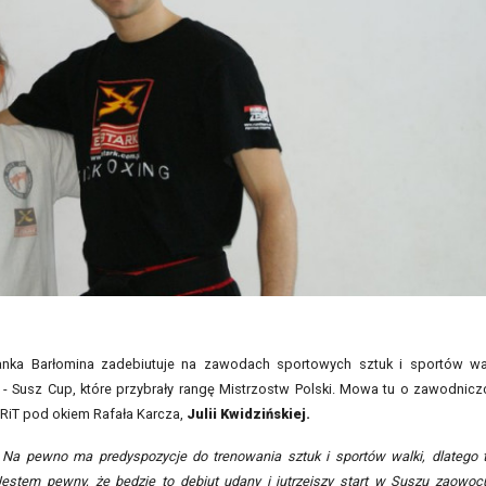
kanka Barłomina zadebiutuje na zawodach sportowych sztuk i sportów wa
 - Susz Cup, które przybrały rangę Mistrzostw Polski. Mowa tu o zawodnicz
ORiT pod okiem Rafała Karcza,
Julii Kwidzińskiej.
 Na pewno ma predyspozycje do trenowania sztuk i sportów walki, dlatego 
estem pewny, że będzie to debiut udany i jutrzejszy start w Suszu zaowoc