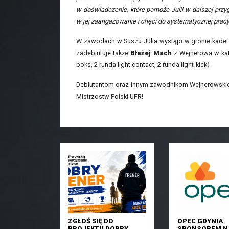
w doświadczenie, które pomoże Julii w dalszej przyg
w jej zaangażowanie i chęci do systematycznej prac
W zawodach w Suszu Julia wystąpi w gronie kadete
zadebiutuje także
Błażej Mach
z Wejherowa w kat.
boks, 2 runda light contact, 2 runda light-kick)
Debiutantom oraz innym zawodnikom Wejherowski
MIstrzostw Polski UFR!
ZGŁOŚ SIĘ DO
OPEC GDYNIA
PROJEKTU DOBRY
SPONSOREM N