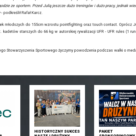
odzie ze sportem. Przed Julią jeszcze dużo treningów i dużo pracy, jednak wie
y
- podkreślił Rafał Karcz.
k młodszych do 155cm wzrostu pointfighting oraz touch contact. Oprócz Ju
 kadetów starszych do 66 kg w autorskiej rywalizacji UFR - UFR rules (1 ru
ego Stowarzyszenia Sportowego życzymy powodzenia podczas walki o med
HISTORYCZNY SUKCES
PAKIET
A
NASZEJ DRUŻYNY
SPONSORINGOWY 