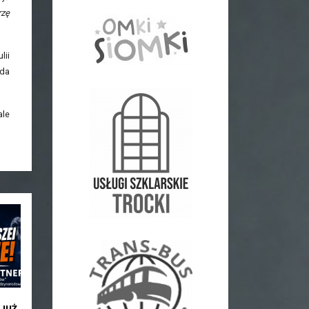
rzę
lii
nda
ale
JUŻ