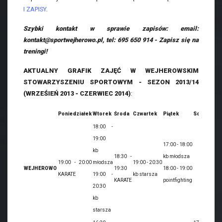
I ZAPISY
.
Szybki kontakt w sprawie zapisów: email:
kontakt@sportwejherowo.pl, tel: 695 650 914 - Zapisz się na
treningi!
AKTUALNY GRAFIK ZAJĘĆ W WEJHEROWSKIM
STOWARZYSZENIU SPORTOWYM - SEZON 2013/14
(WRZEŚIEŃ 2013 - CZERWIEC 2014)
:
Poniedziałek
Wtorek
Środa
Czwartek
Piątek
Sobota
18:00 -
19:00
17:00 - 18:00
kb
18:30 -
kb młodsza
19:00 - 20:00
młodsza
19:00 - 20:30
WEJHEROWO
19:30
18:00 - 19:00
KARATE
19:00 -
kb starsza
KARATE
pointfighting
20:30
kb
starsza