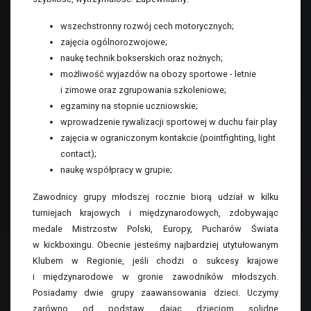
wszechstronny rozwój cech motorycznych;
zajęcia ogólnorozwojowe;
naukę technik bokserskich oraz nożnych;
możliwość wyjazdów na obozy sportowe - letnie
i zimowe oraz zgrupowania szkoleniowe;
egzaminy na stopnie uczniowskie;
wprowadzenie rywalizacji sportowej w duchu fair play
zajęcia w ograniczonym kontakcie (pointfighting, light
contact);
naukę współpracy w grupie;
Zawodnicy grupy młodszej rocznie biorą udział w kilku
turniejach krajowych i międzynarodowych, zdobywając
medale Mistrzostw Polski, Europy, Pucharów Świata
w kickboxingu. Obecnie jesteśmy najbardziej utytułowanym
Klubem w Regionie, jeśli chodzi o sukcesy krajowe
i międzynarodowe w gronie zawodników młodszych.
Posiadamy dwie grupy zaawansowania dzieci. Uczymy
zarówno od podstaw, dając dzieciom solidne