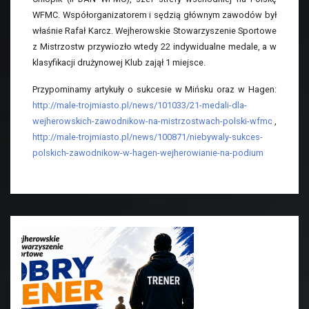
WFMC. Współorganizatorem i sędzią głównym zawodów był
właśnie Rafał Karcz. Wejherowskie Stowarzyszenie Sportowe
z Mistrzostw przywiozło wtedy 22 indywidualne medale, a w
klasyfikacji drużynowej Klub zajął 1 miejsce.
Przypominamy artykuły o sukcesie w Mińsku oraz w Hagen:
http://male-trojmiasto.pl/news/101033/21-medali-dla-
wejherowskich-zawodnikow-na-mistrzostwach-polski-wfmc
,
http://male-trojmiasto.pl/news/100871/niebywaly-sukces-
polskich-zawodnikow-w-hagen-wejherowianie-na-podium