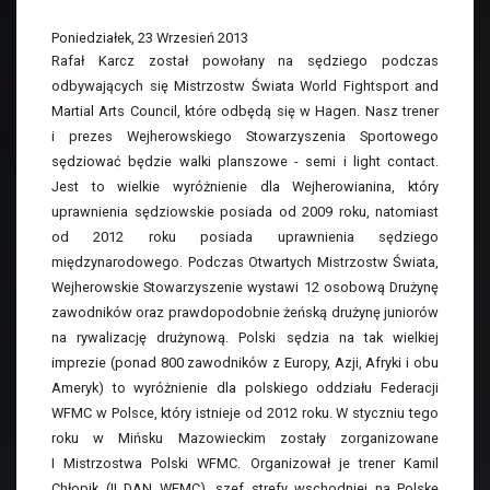
Poniedziałek, 23 Wrzesień 2013
Rafał Karcz został powołany na sędziego podczas
odbywających się Mistrzostw Świata World Fightsport and
Martial Arts Council, które odbędą się w Hagen. Nasz trener
i prezes Wejherowskiego Stowarzyszenia Sportowego
sędziować będzie walki planszowe - semi i light contact.
Jest to wielkie wyróżnienie dla Wejherowianina, który
uprawnienia sędziowskie posiada od 2009 roku, natomiast
od 2012 roku posiada uprawnienia sędziego
międzynarodowego. Podczas Otwartych Mistrzostw Świata,
Wejherowskie Stowarzyszenie wystawi 12 osobową Drużynę
zawodników oraz prawdopodobnie żeńską drużynę juniorów
na rywalizację drużynową. Polski sędzia na tak wielkiej
imprezie (ponad 800 zawodników z Europy, Azji, Afryki i obu
Ameryk) to wyróżnienie dla polskiego oddziału Federacji
WFMC w Polsce, który istnieje od 2012 roku. W styczniu tego
roku w Mińsku Mazowieckim zostały zorganizowane
I Mistrzostwa Polski WFMC. Organizował je trener Kamil
Chłopik (II DAN WFMC), szef strefy wschodniej na Polskę