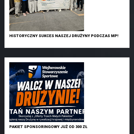
HISTORYCZNY SUKCES NASZEJ DRUŻYNY PODCZAS MP!
PAKIET SPONSORINGOWY JUŻ OD 300 ZŁ