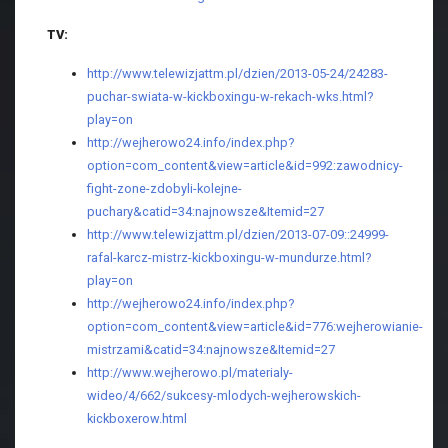
TV:
http://www.telewizjattm.pl/dzien/2013-05-24/24283-
puchar-swiata-w-kickboxingu-w-rekach-wks.html?
play=on
http://wejherowo24.info/index.php?
option=com_content&view=article&id=992:zawodnicy-
fight-zone-zdobyli-kolejne-
puchary&catid=34:najnowsze&Itemid=27
http://www.telewizjattm.pl/dzien/2013-07-09::24999-
rafal-karcz-mistrz-kickboxingu-w-mundurze.html?
play=on
http://wejherowo24.info/index.php?
option=com_content&view=article&id=776:wejherowianie-
mistrzami&catid=34:najnowsze&Itemid=27
http://www.wejherowo.pl/materialy-
wideo/4/662/sukcesy-mlodych-wejherowskich-
kickboxerow.html