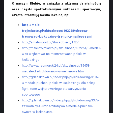
O naszym Klubie, w związku z aktywną działalnością
oraz często spektakularnymi sukcesami sportowym,
często informują media lokalne, np:
http://male-
trojmiasto.pl/aktualnosc/102238/chcesz-
trenowac-kickboxing-trenuj-z-najlepszymi
http://amatosport.pl/?loc=obiect_1727
http://male-trojmiasto.pl/aktualnosc/102251/5-medali-
wss-wejherowo-na-mistrzostwach-polski-w-
kickboxingu
http://www.nadmorski24.pl/aktualnosci/15453-
medale-dla-kickboxerow-z-wejherowa.html
http://gdansktown.pl/index.php/pl/kick-boxing/3197-
4-medale-pucharu-polski-w-kickboxingu-dla-sekcji-
fight-zone-wejherowskiego-stowarzyszenia-
sportowego
http://gdansktown.pl/index.php/pl/kick-boxing/3377-
zawodnicy-z-luzina-zdobywaja-medale-pucharu-
swiata-w-kickboxingu