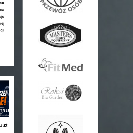
an
 na
aju
wej
cji
JUŻ