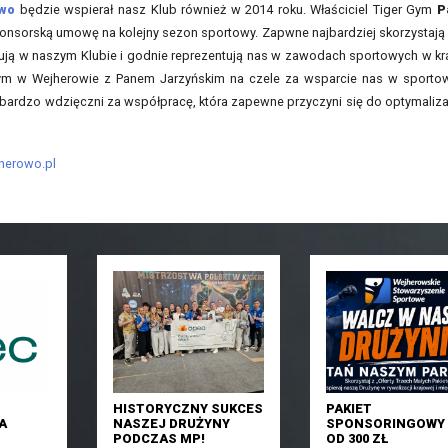
owo
będzie wspierał nasz Klub również w 2014 roku. Właściciel Tiger Gym
P
onsorską umowę na kolejny sezon sportowy. Zapwne najbardziej skorzystają
enują w naszym Klubie i godnie reprezentują nas w zawodach sportowych w kr
 Gym w Wejherowie z Panem Jarzyńskim na czele za wsparcie nas w sporto
ą bardzo wdzięczni za współpracę, która zapewne przyczyni się do optymaliza
herowo.pl
HISTORYCZNY SUKCES
PAKIET
A
NASZEJ DRUŻYNY
SPONSORINGOWY 
PODCZAS MP!
OD 300 ZŁ