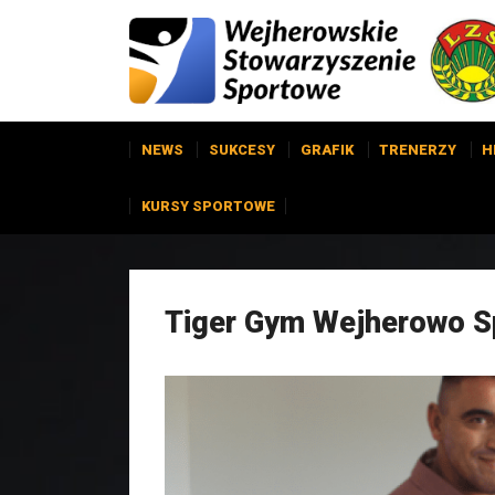
NEWS
SUKCESY
GRAFIK
TRENERZY
H
KURSY SPORTOWE
Tiger Gym Wejherowo Sp