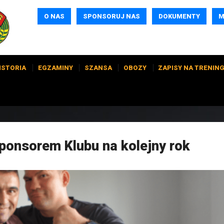
O NAS
SPONSORUJ NAS
DOKUMENTY
M
ISTORIA
EGZAMINY
SZANSA
OBOZY
ZAPISY NA TRENING
onsorem Klubu na kolejny rok