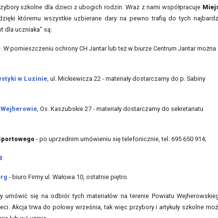
przybory szkolne dla dzieci z ubogich rodzin. Wraz z nami współpracuje
Miejs
 dzięki któremu wszystkie uzbierane dary na pewno trafią do tych najbardz
t dla uczniaka" są:
e
.
W pomieszczeniu ochrony CH Jantar lub też w biurze Centrum Jantar można
styki w Luzinie
, ul. Mickiewicza 22 - materiały dostarczamy do p. Sabiny
w Wejherowie
, Os. Kaszubskie 27 - materiały dostarczamy do sekretariatu
Sportowego
- po uprzednim umówieniu się telefonicznie, tel. 695 650 914;
8
erg
- biuro Firmy ul. Wałowa 10, ostatnie piętro.
y umówić się na odbiór tych materiałów na terenie Powiatu Wejherowskie
eci. Akcja trwa do połowy września, tak więc przybory i artykuły szkolne mo