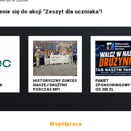
ie lub w Luzinie.
ie się do akcji "Zeszyt dla uczniaka"!
HISTORYCZNY SUKCES
PAKIET
A
NASZEJ DRUŻYNY
SPONSORINGOWY 
PODCZAS MP!
OD 300 ZŁ
Współpraca