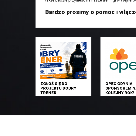
także będzie przynieść na nasze treningi w Wejherow
Bardzo prosimy o pomoc i włączen
ZGŁOŚ SIĘ DO
OPEC GDYNIA
PROJEKTU DOBRY
SPONSOREM N
TRENER
KOLEJNY ROK!