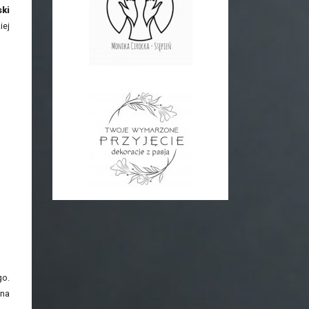
ki
iej
go.
żna