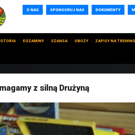
O NAS
SPONSORUJ NAS
DOKUMENTY
M
ISTORIA
EGZAMINY
SZANSA
OBOZY
ZAPISY NA TRENING
omagamy z silną Drużyną