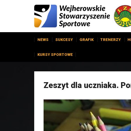
NEWS
SUKCESY
GRAFIK
TRENERZY
H
KURSY SPORTOWE
Zeszyt dla uczniaka. P