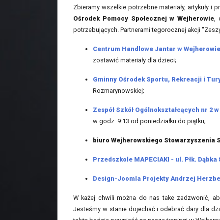
Zbieramy wszelkie potrzebne materiały, artykuły i 
Ośrodek Pomocy Społecznej w Wejherowie
,
potrzebujących. Partnerami tegorocznej akcji "Zeszy
Centrum Handlowe Jantar w Wejherowi
zostawić materiały dla dzieci;
Gminny Ośrodek Sportu, Rekreacji i Tury
Rozmarynowskiej;
Zespół Szkół Ogólnokształcących nr 2 
w godz. 9:13 od poniedziałku do piątku;
biuro Wejherowskiego Stowarzyszenia 
Przedszkole MAPECIAKI - ul. Płk. Dąbka 
Design-Joomla Projekty Andrzej Herzb
W każej chwili można do nas take zadzwonić, ab
Jesteśmy w stanie dojechać i odebrać dary dla dzi