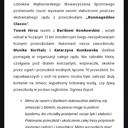
członków Wejherowskiego Stowarzyszenia Sportowego
postanowiło rzucić wyzwanie swoim słabościom podczas
ekstremalnego rajdu z przeszkodami
,,Runmageddon
Classic".
Tomek Hirsz
razem z
Bartkiem Komkowskim
, wzięli
udział w liczącym 12 km morderczym biegu naszpikowanym
licznymi przeszkodami. Natomiast nasze zawodniczki,
Monika Korthals i Katarzyna Komkowska
dzielnie
pomagały w organizacji całego rajdu. Nie zabrakło błota,
czołgania pod drutem kolczastym, wspinaczki, skoków
przez ogień i przeszkód wodnych, łącznie 70 przeszkód. Do
najciekawszych z nich na pewno można było zaliczyć duży
kontener na śmieci, wypełniony lodowatą wodą, czy żywą
przeszkodę w postaci rugbistów Ogniwa Sopot.
Mimo że razem z Bartkiem dobrowolnie daliśmy się
zmieszać z błotem, na pewno mogę to polecić
każdemu, kto chciałby przełamać swoje lęki i słabości.
Pokonanie przeszkód i ukończenie całej trasy przyniosło
mnóstwo radości i satysfakcji. Mimo wszystkich otarć