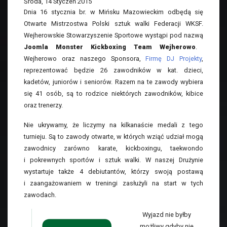
Środa, 14 Styczeń 2015
Dnia 16 stycznia br. w Mińsku Mazowieckim odbędą się
Otwarte Mistrzostwa Polski sztuk walki Federacji WKSF.
Wejherowskie Stowarzyszenie Sportowe wystąpi pod nazwą
Joomla Monster Kickboxing Team Wejherowo
.
Wejherowo oraz naszego Sponsora,
Firmę DJ Projekty
,
reprezentować będzie 26 zawodników w kat. dzieci,
kadetów, juniorów i seniorów. Razem na te zawody wybiera
się 41 osób, są to rodzice niektórych zawodników, kibice
oraz trenerzy.
Nie ukrywamy, że liczymy na kilkanaście medali z tego
turnieju. Są to zawody otwarte, w których wziąć udział mogą
zawodnicy zarówno karate, kickboxingu, taekwondo
i pokrewnych sportów i sztuk walki. W naszej Drużynie
wystartuje także 4 debiutantów, którzy swoją postawą
i zaangażowaniem w treningi zasłużyli na start w tych
zawodach.
Wyjazd nie byłby
możliwy gdyby nie