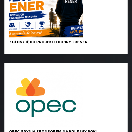
ZGŁOŚ SIĘ DO PROJEKTU DOBRY TRENER
OPEC GDYNIA SPONSOREM NA KOLEJNY ROK!