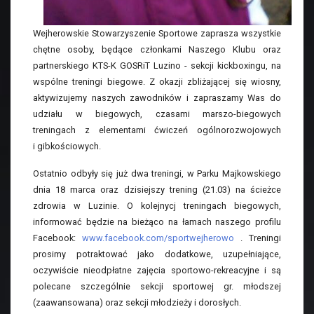
Wejherowskie Stowarzyszenie Sportowe zaprasza wszystkie
chętne osoby, będące członkami Naszego Klubu oraz
partnerskiego KTS-K GOSRiT Luzino - sekcji kickboxingu, na
wspólne treningi biegowe. Z okazji zbliżającej się wiosny,
aktywizujemy naszych zawodników i zapraszamy Was do
udziału w biegowych, czasami marszo-biegowych
treningach z elementami ćwiczeń ogólnorozwojowych
i gibkościowych.
Ostatnio odbyły się już dwa treningi, w Parku Majkowskiego
dnia 18 marca oraz dzisiejszy trening (21.03) na ścieżce
zdrowia w Luzinie. O kolejnycj treningach biegowych,
informować będzie na bieżąco na łamach naszego profilu
Facebook:
www.facebook.com/sportwejherowo
. Treningi
prosimy potraktować jako dodatkowe, uzupełniające,
oczywiście nieodpłatne zajęcia sportowo-rekreacyjne i są
polecane szczególnie sekcji sportowej gr. młodszej
(zaawansowana) oraz sekcji młodzieży i dorosłych.