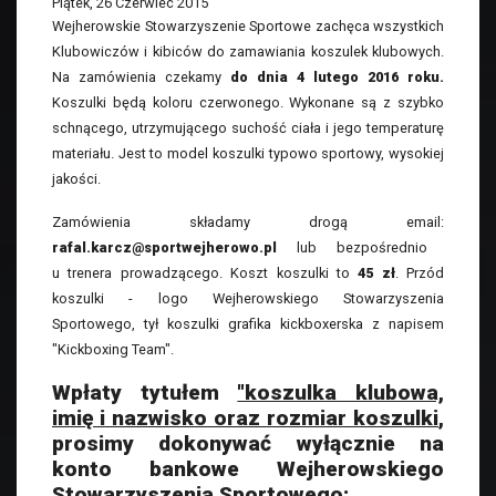
Piątek, 26 Czerwiec 2015
Wejherowskie Stowarzyszenie Sportowe zachęca wszystkich
Klubowiczów i kibiców do zamawiania koszulek klubowych.
Na zamówienia czekamy
do dnia 4 lutego 2016 roku.
Koszulki będą koloru czerwonego. Wykonane są z szybko
schnącego, utrzymującego suchość ciała i jego temperaturę
materiału. Jest to model koszulki typowo sportowy, wysokiej
jakości.
Zamówienia składamy drogą email:
rafal.karcz@sportwejherowo.pl
lub bezpośrednio
u trenera prowadzącego. Koszt koszulki to
45 zł
. Przód
koszulki - logo Wejherowskiego Stowarzyszenia
Sportowego, tył koszulki grafika kickboxerska z napisem
"Kickboxing Team".
Wpłaty tytułem
"koszulka klubowa,
imię i nazwisko oraz rozmiar koszulki
,
prosimy dokonywać wyłącznie na
konto bankowe Wejherowskiego
Stowarzyszenia Sportowego: