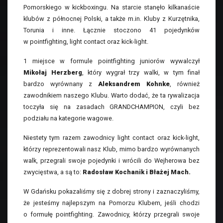
Pomorskiego w kickboxingu. Na starcie stanęło kilkanaście
klubów z północnej Polski, a także m.in. Kluby z Kurzętnika,
Torunia i inne. Łącznie stoczono 41 pojedynków
w pointfighting, light contact oraz kick-light.
1 miejsce w formule pointfighting juniorów wywalczył
Mikołaj Herzberg
, który wygrał trzy walki, w tym finał
bardzo wyrównany z
Aleksandrem Kohnke
, również
zawodnikiem naszego Klubu. Warto dodać, że ta rywalizacja
toczyła się na zasadach GRANDCHAMPION, czyli bez
podziału na kategorie wagowe.
Niestety tym razem zawodnicy light contact oraz kick-light,
którzy reprezentowali nasz Klub, mimo bardzo wyrównanych
walk, przegrali swoje pojedynki i wrócili do Wejherowa bez
zwycięstwa, a są to:
Radosław Kochanik i Błażej Mach.
W Gdańsku pokazaliśmy się z dobrej strony i zaznaczyliśmy,
że jesteśmy najlepszym na Pomorzu Klubem, jeśli chodzi
o formułę pointfighting. Zawodnicy, którzy przegrali swoje