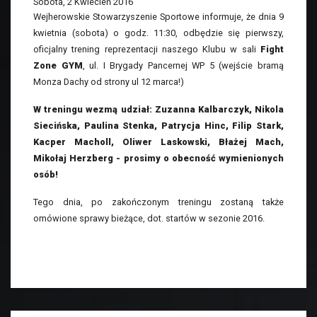
Sobota, 2 Kwiecień 2016
Wejherowskie Stowarzyszenie Sportowe informuje, że dnia 9
kwietnia (sobota) o godz. 11:30, odbędzie się pierwszy,
oficjalny trening reprezentacji naszego Klubu w sali
Fight
Zone GYM
, ul. I Brygady Pancernej WP 5 (wejście bramą
Monza Dachy od strony ul 12 marca!)
W treningu wezmą udział: Zuzanna Kalbarczyk, Nikola
Siecińska, Paulina Stenka, Patrycja Hinc, Filip Stark,
Kacper Macholl, Oliwer Laskowski, Błażej Mach,
Mikołaj Herzberg - prosimy o obecność wymienionych
osób!
Tego dnia, po zakończonym treningu zostaną także
omówione sprawy bieżące, dot. startów w sezonie 2016.