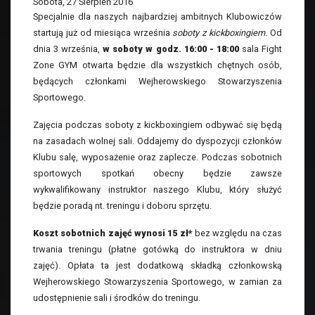
Sobota, 27 Sierpień 2016
Specjalnie dla naszych najbardziej ambitnych Klubowiczów
startują już od miesiąca września
soboty z kickboxingiem.
Od
dnia 3 września,
w soboty w godz. 16:00 - 18:00
sala Fight
Zone GYM otwarta będzie dla wszystkich chętnych osób,
będących członkami Wejherowskiego Stowarzyszenia
Sportowego.
Zajęcia podczas soboty z kickboxingiem odbywać się będą
na zasadach wolnej sali. Oddajemy do dyspozycji członków
Klubu salę, wyposażenie oraz zaplecze. Podczas sobotnich
sportowych spotkań obecny będzie zawsze
wykwalifikowany instruktor naszego Klubu, który służyć
będzie poradą nt. treningu i doboru sprzętu.
Koszt sobotnich zajęć wynosi 15 zł*
bez względu na czas
trwania treningu (płatne gotówką do instruktora w dniu
zajęć). Opłata ta jest dodatkową składką członkowską
Wejherowskiego Stowarzyszenia Sportowego, w zamian za
udostępnienie sali i środków do treningu.