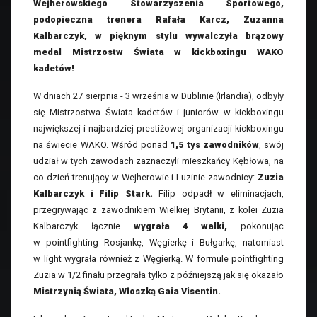
Wejherowskiego Stowarzyszenia Sportowego,
podopieczna trenera Rafała Karcz, Zuzanna
Kalbarczyk, w pięknym stylu wywalczyła brązowy
medal Mistrzostw Świata w kickboxingu WAKO
kadetów!
W dniach 27 sierpnia - 3 września w Dublinie (Irlandia), odbyły
się Mistrzostwa Świata kadetów i juniorów w kickboxingu
największej i najbardziej prestiżowej organizacji kickboxingu
na świecie WAKO. Wśród ponad
1,5 tys zawodników
, swój
udział w tych zawodach zaznaczyli mieszkańcy Kębłowa, na
co dzień trenujący w Wejherowie i Luzinie zawodnicy:
Zuzia
Kalbarczyk i Filip Stark.
Filip odpadł w eliminacjach,
przegrywając z zawodnikiem Wielkiej Brytanii, z kolei Zuzia
Kalbarczyk łącznie
wygrała 4 walki,
pokonując
w pointfighting Rosjankę, Węgierkę i Bułgarkę, natomiast
w light wygrała również z Węgierką. W formule pointfighting
Zuzia w 1/2 finału przegrała tylko z późniejszą jak się okazało
Mistrzynią Świata, Włoszką Gaia Visentin.