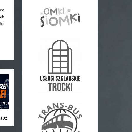
tym
ych
ści
JUŻ