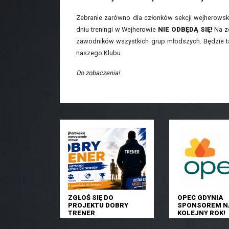
Zebranie zarówno dla członków sekcji wejherowskie
dniu treningi w Wejherowie
NIE ODBĘDĄ SIĘ!
Na ze
zawodników wszystkich grup młodszych. Będzie tak
naszego Klubu.
Do zobaczenia!
ZGŁOŚ SIĘ DO
OPEC GDYNIA
PROJEKTU DOBRY
SPONSOREM N
TRENER
KOLEJNY ROK!