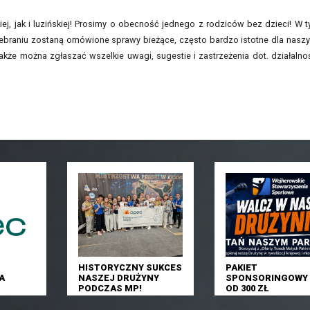
j, jak i luzińskiej! Prosimy o obecność jednego z rodziców bez dzieci! W 
braniu zostaną omówione sprawy bieżące, często bardzo istotne dla nasz
że można zgłaszać wszelkie uwagi, sugestie i zastrzeżenia dot. działalno
HISTORYCZNY SUKCES
PAKIET
A
NASZEJ DRUŻYNY
SPONSORINGOWY 
PODCZAS MP!
OD 300 ZŁ