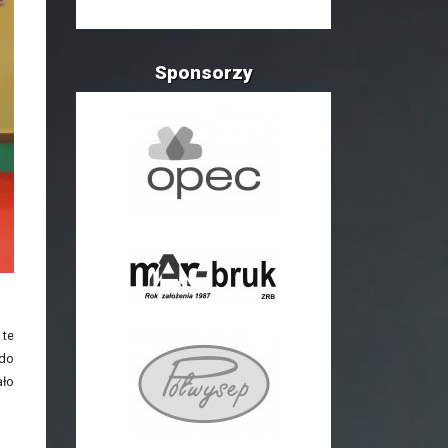
Sponsorzy
 te
 do
ało