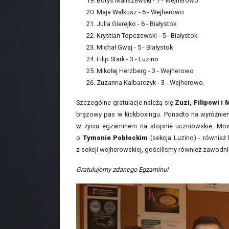
Borys Maliszewski - 7 - Wejherowo
Maja Walkusz - 6 - Wejherowo
Julia Gierejko - 6 - Białystok
Krystian Topczewski - 5 - Białystok
Michał Gwaj - 5 - Białystok
Filip Stark - 3 - Luzino
Mikołaj Herzberg - 3 - Wejherowo
Zuzanna Kalbarczyk - 3 - Wejherowo.
Szczególne gratulacje należą się
Zuzi, Filipowi i 
brązowy pas w kickboxingu. Ponadto na wyróżnieni
w życiu egzaminem na stopnie uczniowskie. M
o
Tymonie Pobłockim
(sekcja Luzino) - również 
z sekcji wejherowskiej, gościlismy również zawodn
Gratulujemy zdanego Egzaminu!