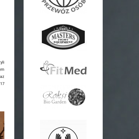
yli
zym
raz
 17