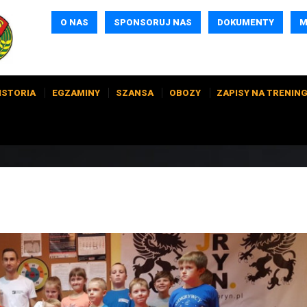
O NAS
SPONSORUJ NAS
DOKUMENTY
M
ISTORIA
EGZAMINY
SZANSA
OBOZY
ZAPISY NA TRENING