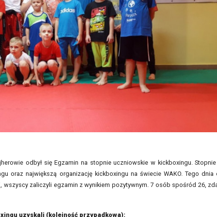
jherowie odbył się Egzamin na stopnie uczniowskie w kickboxingu. Stopnie
ngu oraz największą organizację kickboxingu na świecie WAKO. Tego dnia
i, wszyscy zaliczyli egzamin z wynikiem pozytywnym. 7 osób spośród 26, zd
xingu uzyskali (kolejność przypadkowa):