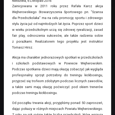
Niedziela, 6 Listopad 2016
Zainicjowana w 2011 roku przez Rafała Karcz akcja
Wejherowskiego Stowarzyszenia Sportowego pn. "Szansa
dla Przedszkolaka" ma na celu promocję sportu i zdrowego
stylu życia już od najmłodzych lat życia. Poprzez sport dzieci
w wieku przedszkolnym uczą się zdrowej rywalizacji, zasad
fair play, odnoszenia sukcesów, ale także radzenia sobie
z porażkami. Realizatorem tego projektu jest instruktor
Tomasz Hirsz.
Akcja ma charakter jednorazowych spotkań w przedszkolach
i szkołach podstawowych w Powiecie Wejherowskim.
Podczas spotkania dzieci mają okazję zobaczyć jak wygląda
profesjonalny sprzęt potrzebny do treningu kickboxingu,
przyjrzeć się trofeom zdobytym podczas licznych zawodów,
a także sami mają okazję poćwiczyć pod okiem trenerów
podczas treningu kickboxingu.
Od początku trwania akcji, przyjęliśmy ponad 50 zaproszeń,
dając pokazy w różnych miejscach Powiatu Wejherowskiego.
Z roku na rok rośnie także liczba przedszkoli, które wpisują