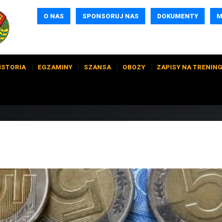
O NAS
SPONSORUJ NAS
DOKUMENTY
M
ISTORIA
EGZAMINY
SZANSA
OBOZY
ZAPISY NA TRENING