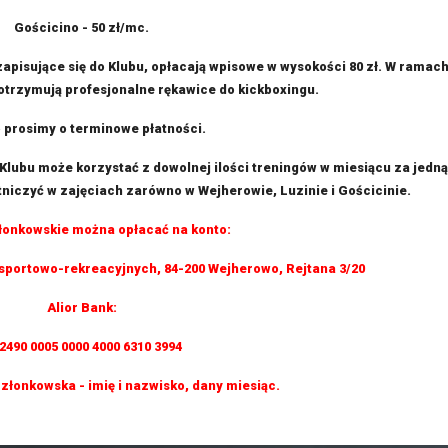
Gościcino - 50 zł/mc.
apisujące się do Klubu, opłacają wpisowe w wysokości 80 zł. W ramac
trzymują profesjonalne rękawice do kickboxingu.
 prosimy o terminowe płatności.
lubu może korzystać z dowolnej ilości treningów w miesiącu za jedną
niczyć w zajęciach zarówno w Wejherowie, Luzinie i Gościcinie.
łonkowskie można opłacać na konto:
 sportowo-rekreacyjnych, 84-200 Wejherowo, Rejtana 3/20
Alior Bank:
 2490 0005 0000 4000 6310 3994
członkowska - imię i nazwisko, dany miesiąc.