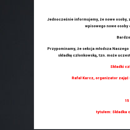
Jednocześnie informujemy, że nowe osoby, z
wpisowego nowe osoby o
Bardzo
Przypominamy, że sekcja młodsza Naszego K
składkę członkowską, tzn. może uczest
Składki cz
Rafał Karcz, organizator zajęć
15
tytułem: Składka 