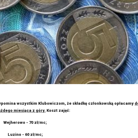
ypomina wszystkim Klubowiczom, że składkę członkowską opłacamy
d
ażdego miesiąca z góry.
Koszt zajęć:
Wejherowo - 70 zł/mc;
Luzino - 60 zł/mc;