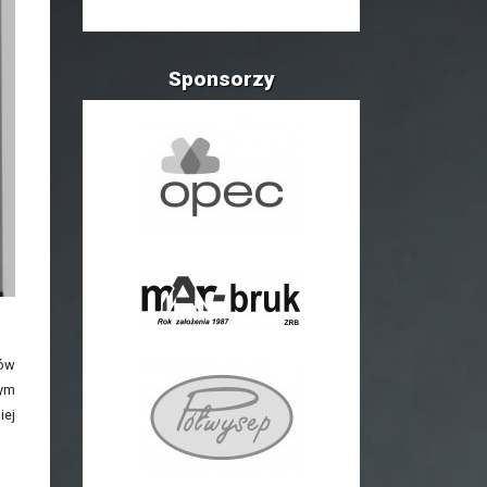
Sponsorzy
ków
tym
iej