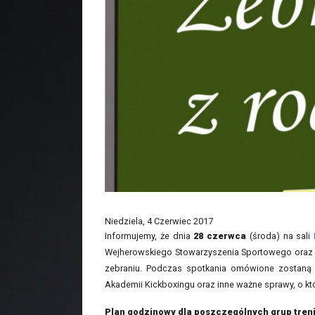
Niedziela, 4 Czerwiec 2017
Informujemy, że dnia
28 czerwca
(środa) na sali
Wejherowskiego Stowarzyszenia Sportowego oraz s
zebraniu. Podczas spotkania omówione zostaną w
Akademii Kickboxingu oraz inne ważne sprawy, o kt
Plan godzinowy dla poszczególnych grup tren