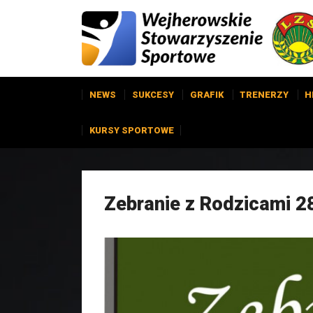
NEWS
SUKCESY
GRAFIK
TRENERZY
H
KURSY SPORTOWE
Zebranie z Rodzicami 2