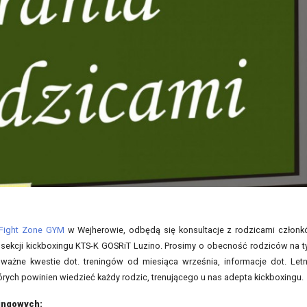
Fight Zone GYM
w Wejherowie, odbędą się konsultacje z rodzicami człon
ekcji kickboxingu KTS-K GOSRiT Luzino. Prosimy o obecność rodziców na 
ażne kwestie dot. treningów od miesiąca września, informacje dot. Letn
órych powinien wiedzieć każdy rodzic, trenującego u nas adepta kickboxingu.
ingowych: