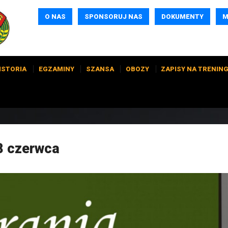
O NAS
SPONSORUJ NAS
DOKUMENTY
M
ISTORIA
EGZAMINY
SZANSA
OBOZY
ZAPISY NA TRENING
8 czerwca