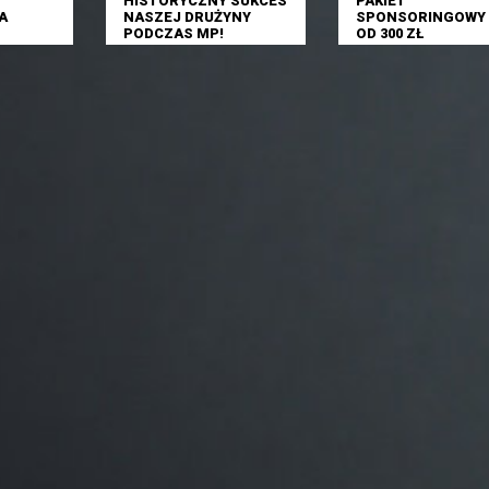
HISTORYCZNY SUKCES
PAKIET
A
NASZEJ DRUŻYNY
SPONSORINGOWY 
PODCZAS MP!
OD 300 ZŁ