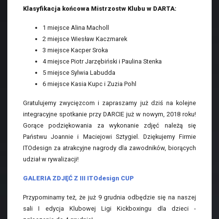
Klasyfikacja końcowa Mistrzostw Klubu w DARTA:
1 miejsce Alina Macholl
2 miejsce Wiesław Kaczmarek
3 miejsce Kacper Sroka
4 miejsce Piotr Jarzębiński i Paulina Stenka
5 miejsce Sylwia Labudda
6 miejsce Kasia Kupc i Zuzia Pohl
Gratulujemy zwycięzcom i zapraszamy już dziś na kolejne
integracyjne spotkanie przy DARCIE już w nowym, 2018 roku!
Gorące podziękowania za wykonanie zdjęć należą się
Państwu Joannie i Maciejowi Sztygiel. Dziękujemy Firmie
ITOdesign za atrakcyjne nagrody dla zawodników, biorących
udział w rywalizacji!
GALERIA ZDJĘĆ Z III ITOdesign CUP
Przypominamy też, że już 9 grudnia odbędzie się na naszej
sali I edycja Klubowej Ligi Kickboxingu dla dzieci -