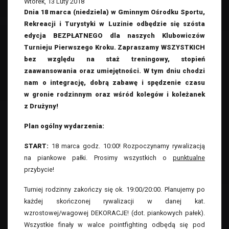
Wtorek, 13 Luty 2018
Dnia 18 marca (niedziela) w Gminnym Ośrodku Sportu,
Rekreacji i Turystyki w Luzinie odbędzie się szósta
edycja BEZPŁATNEGO dla naszych Klubowiczów
Turnieju Pierwszego Kroku. Zapraszamy WSZYSTKICH
bez względu na staż treningowy, stopień
zaawansowania oraz umiejętności. W tym dniu chodzi
nam o integrację, dobrą zabawę i spędzenie czasu
w gronie rodzinnym oraz wśród kolegów i koleżanek
z Drużyny!
Plan ogólny wydarzenia:
START:
18 marca godz. 10:00! Rozpoczynamy rywalizacją
na piankowe pałki. Prosimy wszystkich o
punktualne
przybycie!
Turniej rodzinny zakończy się ok. 19:00/20:00. Planujemy po
każdej skończonej rywalizacji w danej kat.
wzrostowej/wagowej DEKORACJE! (dot. piankowych pałek).
Wszystkie finały w walce pointfighting odbędą się pod