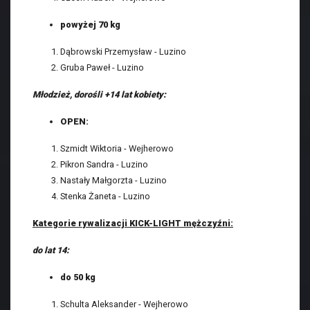
powyżej 70 kg
Dąbrowski Przemysław - Luzino
Gruba Paweł - Luzino
Młodzież, dorośli +14 lat kobiety:
OPEN:
Szmidt Wiktoria - Wejherowo
Pikron Sandra - Luzino
Nastały Małgorzta - Luzino
Stenka Żaneta - Luzino
Kategorie rywalizacji KICK-LIGHT mężczyźni:
do lat 14:
do 50 kg
Schulta Aleksander - Wejherowo