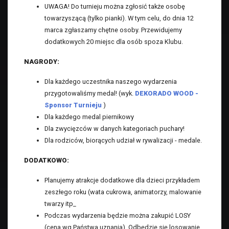
UWAGA! Do turnieju można zgłosić także osobę
towarzyszącą (tylko pianki). W tym celu, do dnia 12
marca zgłaszamy chętne osoby. Przewidujemy
dodatkowych 20 miejsc dla osób spoza Klubu.
NAGRODY:
Dla każdego uczestnika naszego wydarzenia
przygotowaliśmy medal! (wyk.
DEKORADO WOOD -
Sponsor Turnieju
)
Dla każdego medal piernikowy
Dla zwycięzców w danych kategoriach puchary!
Dla rodziców, biorących udział w rywalizacji - medale.
DODATKOWO:
Planujemy atrakcje dodatkowe dla dzieci przykładem
zeszłego roku (wata cukrowa, animatorzy, malowanie
twarzy itp_
Podczas wydarzenia będzie można zakupić LOSY
(cena wg Państwa uznania). Odbędzie się losowanie