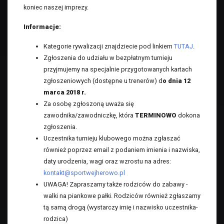
koniec naszej imprezy.
Informacje:
Kategorie rywalizacji znajdziecie pod linkiem
TUTAJ
.
Zgłoszenia do udziału w bezpłatnym turnieju
przyjmujemy na specjalnie przygotowanych kartach
zgłoszeniowych (dostępne u trenerów) d
o dnia 12
marca 2018 r.
Za osobę zgłoszoną uważa się
zawodnika/zawodniczkę, która
TERMINOWO
dokona
zgłoszenia.
Uczestnika turnieju klubowego można zgłaszać
również poprzez email z podaniem imienia i nazwiska,
daty urodzenia, wagi oraz wzrostu na adres:
kontakt@sportwejherowo.pl
UWAGA! Zapraszamy także rodziców do zabawy -
walki na piankowe pałki. Rodziców również zgłaszamy
tą samą drogą (wystarczy imię i nazwisko uczestnika-
rodzica)