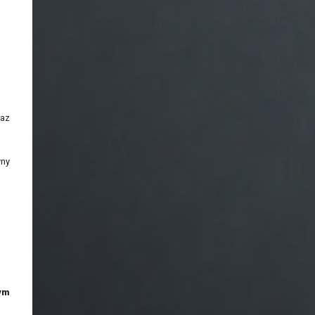
,
raz
yny
nym