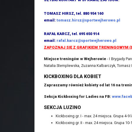
TOMASZ HIRSZ, tel. 880 954 160
email:
tomasz.hirsz@sportwejherowo.pl
RAFAŁ KARCZ, tel. 695 650 914
email:
rafal.karcz@sportwejherowo.pl
ZAPOZNAJ SIĘ Z GRAFIKIEM TRENINGOWYM (D
Miejsce treningów w Wejherowie
- I Brygady Pan
Natalia Stemplewska, Zuzanna Kalbarczyk, Tomasz H
KICKBOXING DLA KOBIET
Zapraszamy również kobiety od lat 16 na treni
Sekcja Kickboxing for Ladies na FB:
www.faceb
SEKCJA LUZINO
Kickboxing gr. I - max. 24 miejsca. Grupa 4-9 l
Kickboxing gr. II - max. 24 miejsca. Grupa 10-1