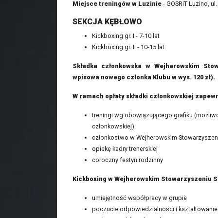
Miejsce treningów w Luzinie
- GOSRiT Luzino, ul
SEKCJA KĘBŁOWO
Kickboxing gr. I - 7-10 lat
Kickboxing gr. II - 10-15 lat
Składka członkowska w Wejherowskim Stow
wpisowa nowego członka Klubu w wys. 120 zł).
W ramach opłaty składki członkowskiej zapew
treningi wg obowiązującego grafiku (możliwo
członkowskiej)
członkostwo w Wejherowskim Stowarzyszen
opiekę kadry trenerskiej
coroczny festyn rodzinny
Kickboxing w Wejherowskim Stowarzyszeniu Spo
umiejętność współpracy w grupie
poczucie odpowiedzialności i kształtowani