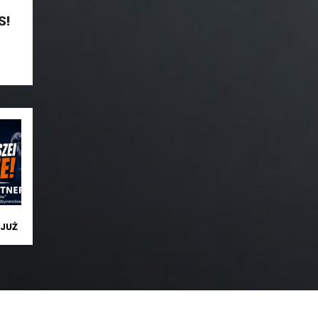
S!
JUŻ