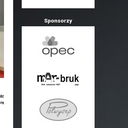
Sponsorzy
ór
się