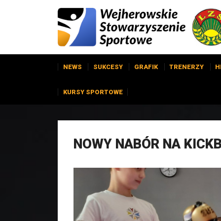
NEWS
SUKCESY
GRAFIK
TRENERZY
H
KURSY SPORTOWE
NOWY NABÓR NA KICKBOX