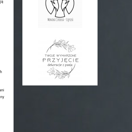
ją
ch
ani
any