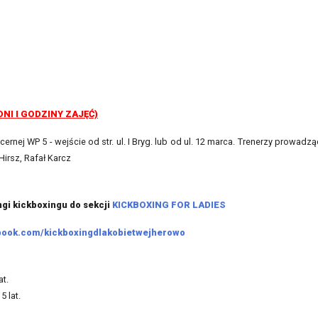
NI I GODZINY ZAJĘĆ)
cernej WP 5 - wejście od str. ul. I Bryg. lub od ul. 12 marca. Trenerzy prowadzą
irsz, Rafał Karcz
ngi kickboxingu do sekcji
KICKBOXING FOR LADIES
ook.com/kickboxingdlakobietwejherowo
at.
5 lat.