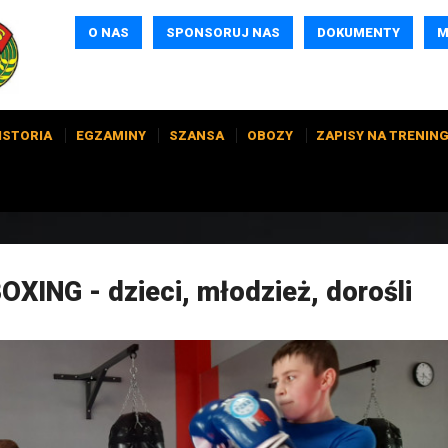
O NAS
SPONSORUJ NAS
DOKUMENTY
M
ISTORIA
EGZAMINY
SZANSA
OBOZY
ZAPISY NA TRENING
ING - dzieci, młodzież, dorośli