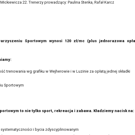
. Mickiewicza 22. Trenerzy prowadzący: Paulina Stenka, Rafał Karcz
arzyszeniu Sportowym wynosi 120 zł/mc (plus jednorazowa opła
niamy:
ść trenowania wg grafiku w Wejherowie i w Luzinie za opłatą jednej składki
iu Sportowym
rtowym to nie tylko sport, rekreacja i zabawa. Kładziemy nacisk na:
e systematyczności i bycia zdyscyplinowanym