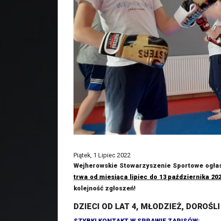
Piątek, 1 Lipiec 2022
Wejherowskie Stowarzyszenie Sportowe ogłasz
trwa od miesiąca lipiec do 13 października 20
kolejność zgłoszeń!
DZIECI OD LAT 4, MŁODZIEŻ, DOROŚLI
SZYBKI KONTAKT W SPRAWIE ZAPISÓW: