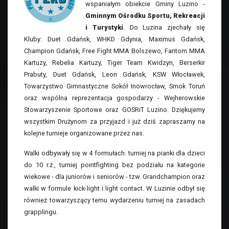
wspaniałym obiekcie Gminy Luzino -
Gminnym Ośrodku Sportu, Rekreacji
i Turystyki
. Do Luzina zjechały się
Kluby: Duet Gdańsk, WHKD Gdynia, Maximus Gdańsk,
Champion Gdańsk, Free Fight MMA Bolszewo, Fantom MMA
Kartuzy, Rebelia Kartuzy, Tiger Team Kwidzyn, Berserkir
Prabuty, Duet Gdańsk, Leon Gdańsk, KSW Włocławek,
Towarzystwo Gimnastyczne Sokół Inowrocław, Smok Toruń
oraz wspólna reprezentacja gospodarzy - Wejherowskie
Stowarzyszenie Sportowe oraz GOSRiT Luzino. Dziękujemy
wszystkim Drużynom za przyjazd i już dziś zapraszamy na
kolejne turnieje organizowane przez nas.
Walki odbywały się w 4 formułach: turniej na pianki dla dzieci
do 10 r.ż., turniej pointfighting bez podziału na kategorie
wiekowe - dla juniorów i seniorów - tzw. Grandchampion oraz
walki w formule kick-light i light contact. W Luzinie odbył się
również towarzyszący temu wydarzeniu turniej na zasadach
grapplingu.