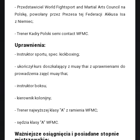
- Przedstawiciel World Fightsport and Martial Arts Council na
Polskę, powołany przez Prezesa tej Federacji Akkusa Isa
z Niemiec;
- Trener Kadry Polski semi contact WFMC.
Uprawnienia:
- Instruktor sportu, spec. kickboxing;
- ukończył kurs doszkalający z muay thai z uprawnieniami do
prowadzenia zajęć muay thai;
- instruktor boksu;
- kierownik kolonijny;
- Trener najwyższej klasy "A" z ramienia WFMC;
- sędzia klasy "A" WFMC.
Ważniejsze osiągnięcia i posiadane stopnie
mistrzowskie: