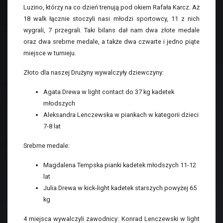
Luzino, którzy na co dzień trenują pod okiem Rafała Karcz. Aż
18 walk łącznie stoczyli nasi młodzi sportowcy, 11 z nich
wygrali, 7 przegrali. Taki bilans dał nam dwa złote medale
oraz dwa srebrne medale, a także dwa czwarte i jedno piąte
miejsce w turnieju.
Złoto dla naszej Drużyny wywalczyły dziewczyny:
Agata Drewa w light contact do 37 kg kadetek
młodszych
Aleksandra Lenczewska w piankach w kategorii dzieci
7-8 lat
Srebrne medale:
Magdalena Tempska pianki kadetek młodszych 11-12
lat
Julia Drewa w kick-light kadetek starszych powyżej 65
kg
4 miejsca wywalczyli zawodnicy: Konrad Lenczewski w light