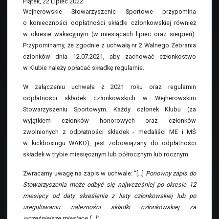
Piątek, 22 Lipiec 2022
Wejherowskie Stowarzyszenie Sportowe przypomina
o konieczności odpłatności składki członkowskiej również
w okresie wakacyjnym (w miesiącach lipiec oraz sierpień).
Przypominamy, że zgodnie z uchwałą nr 2 Walnego Zebrania
członków dnia 12.07.2021, aby zachować członkostwo
w Klubie należy opłacać składkę regularnie.
W załączeniu uchwała z 2021 roku oraz regulamin
odpłatności składek członkowskich w Wejherowskim
Stowarzyszeniu Sportowym. Każdy członek Klubu (za
wyjątkiem członków honorowych oraz członków
zwolnionych z odpłatności składek - medaliści ME i MŚ
w kickboxingu WAKO), jest zobowiązany do odpłatności
składek w trybie miesięcznym lub półrocznym lub rocznym.
Zwracamy uwagę na zapis w uchwale: "[...]
Ponowny zapis do
Stowarzyszenia może odbyć się najwcześniej po okresie 12
miesięcy od daty skreślenia z listy członkowskiej lub po
uregulowaniu należności składki członkowskiej za
wcześniejsze miesiące [...]".