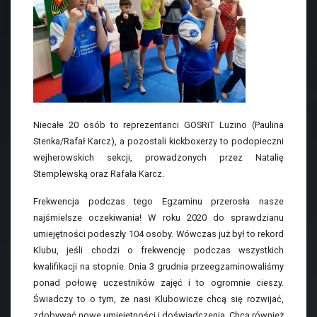
Niecałe 20 osób to reprezentanci GOSRiT Luzino (Paulina
Stenka/Rafał Karcz), a pozostali kickboxerzy to podopieczni
wejherowskich sekcji, prowadzonych przez Natalię
Stemplewską oraz Rafała Karcz.
Frekwencja podczas tego Egzaminu przerosła nasze
najśmielsze oczekiwania! W roku 2020 do sprawdzianu
umiejętności podeszły 104 osoby. Wówczas już był to rekord
Klubu, jeśli chodzi o frekwencję podczas wszystkich
kwalifikacji na stopnie. Dnia 3 grudnia przeegzaminowaliśmy
ponad połowę uczestników zajęć i to ogromnie cieszy.
Świadczy to o tym, że nasi Klubowicze chcą się rozwijać,
zdobywać nowe umiejętności i doświadczenia. Chcą również