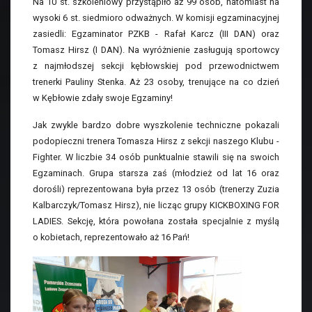
Na 10 st. szkoleniowy przystąpiło aż 99 osób, natomiast na
wysoki 6 st. siedmioro odważnych. W komisji egzaminacyjnej
zasiedli: Egzaminator PZKB - Rafał Karcz (III DAN) oraz
Tomasz Hirsz (I DAN). Na wyróżnienie zasługują sportowcy
z najmłodszej sekcji kębłowskiej pod przewodnictwem
trenerki Pauliny Stenka. Aż 23 osoby, trenujące na co dzień
w Kębłowie zdały swoje Egzaminy!
Jak zwykle bardzo dobre wyszkolenie techniczne pokazali
podopieczni trenera Tomasza Hirsz z sekcji naszego Klubu -
Fighter. W liczbie 34 osób punktualnie stawili się na swoich
Egzaminach. Grupa starsza zaś (młodzież od lat 16 oraz
dorośli) reprezentowana była przez 13 osób (trenerzy Zuzia
Kalbarczyk/Tomasz Hirsz), nie licząc grupy KICKBOXING FOR
LADIES. Sekcję, która powołana została specjalnie z myślą
o kobietach, reprezentowało aż 16 Pań!