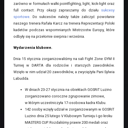
zarówno w formułach walki pointfighting, light, kick-light oraz
full contact. Przy okazji zapraszamy do działu
sukcesy
sportowe
. Do sukcesów należy także zaliczyć powołanie
naszego trenera Rafała Karcz na trenera Reprezentacji Polski
kadetów podczas wspomnianych Mistrzostw Europy, które
odbyły się na przełomie sierpnia i września.
Wydarzenia klubowe.
Dnia 15 stycznia zorganizowaliśmy na sali Fight Zone GYM II
Turniej w DARTA dla rodziców i starszych zawodników.
Wzięło w nim udział 20 zawodników, a zwyciężyła Pani Sylwia
Labudda.
W dniach 23-27 stycznia na obiektach GOSRiT Luzino
zorganizowano coroczne zgrupowanie zimowe,
w którym uczestniczyła 17-osobowa kadra Klubu.
142 osoby wzięły udział w zorganizowanym w GOSRiT
Luzino dnia 25 lutego V Klubowym Turnieju I-go kroku
MASTERS CUP. Rozdaliśmy prawie 200 medali oraz