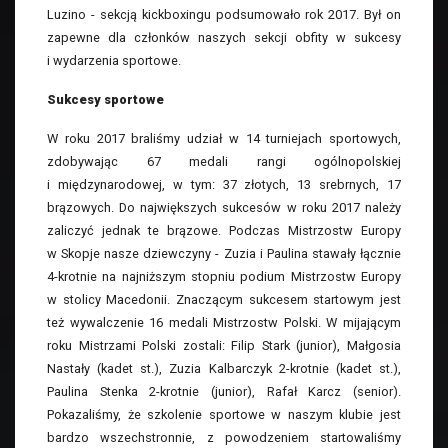
Luzino - sekcją kickboxingu podsumowało rok 2017. Był on
zapewne dla członków naszych sekcji obfity w sukcesy
i wydarzenia sportowe.
Sukcesy sportowe
W roku 2017 braliśmy udział w 14 turniejach sportowych,
zdobywając 67 medali rangi ogólnopolskiej
i międzynarodowej, w tym: 37 złotych, 13 srebrnych, 17
brązowych. Do największych sukcesów w roku 2017 należy
zaliczyć jednak te brązowe. Podczas Mistrzostw Europy
w Skopje nasze dziewczyny - Zuzia i Paulina stawały łącznie
4-krotnie na najniższym stopniu podium Mistrzostw Europy
w stolicy Macedonii. Znaczącym sukcesem startowym jest
też wywalczenie 16 medali Mistrzostw Polski. W mijającym
roku Mistrzami Polski zostali: Filip Stark (junior), Małgosia
Nastały (kadet st.), Zuzia Kalbarczyk 2-krotnie (kadet st.),
Paulina Stenka 2-krotnie (junior), Rafał Karcz (senior).
Pokazaliśmy, że szkolenie sportowe w naszym klubie jest
bardzo wszechstronnie, z powodzeniem startowaliśmy