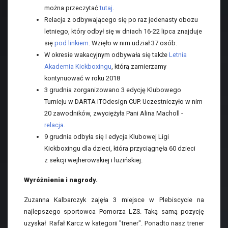
można przeczytać
tutaj
.
Relacja z odbywającego się po raz jedenasty obozu
letniego, który odbył się w dniach 16-22 lipca znajduje
się
pod linkiem
. Wzięło w nim udział 37 osób.
W okresie wakacyjnym odbywała się także
Letnia
Akademia Kickboxingu
, którą zamierzamy
kontynuować w roku 2018
3 grudnia zorganizowano 3 edycję Klubowego
Turnieju w DARTA ITOdesign CUP. Uczestniczyło w nim
20 zawodników, zwyciężyła Pani Alina Macholl -
relacja.
9 grudnia odbyła się I edycja Klubowej Ligi
Kickboxingu dla dzieci, która przyciągnęła 60 dzieci
z sekcji wejherowskiej i luzińskiej.
Wyróżnienia i nagrody.
Zuzanna Kalbarczyk zajęła 3 miejsce w Plebiscycie na
najlepszego sportowca Pomorza LZS. Taką samą pozycję
uzyskał Rafał Karcz w kategorii "trener". Ponadto nasz trener