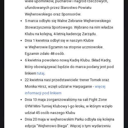
wiele upominków, pucharów i nagród rzeczowych,
ufundowanych przez Starostwo Powiatu
Wejherowskiego oraz Sponsorów.
5 marca odbyło się Walne Zebranie Wejherowskiego
Stowarzyszenia Sportowego. Wybrano na nim władze
Klubu na kolejną, 4-letnią kadencję Zarządu.
Dnia 1 kwietnia odbył się w naszym Klubie
w Wejherowie Egzamin na stopnie uczniowskie.
Egzamin zdało 48 osób.
6 kwietnia powołano nową Kadrę Klubu. Skład Kadry,
który obowiązywać będzie do marca podany jest pod
linkiem
tutaj
.
22 kwietnia nasi przedstawiciele: trener Tomek oraz
Monika Hirsz, wzięli udział w Harpaganie -
więcej
informacji pod linkiem
Dnia 13 maja zorganizowaliśmy na sali Fight Zone
GYM Mini-Turniej Klubowy I-go kroku, w którym wzięło
udział 45 osób naszego Klubu
Dnia 20 maja w wejherowskim Parku odbyła się kolejna
edycja "Wejherowo Biega". Więcej o tym wydarzeniu