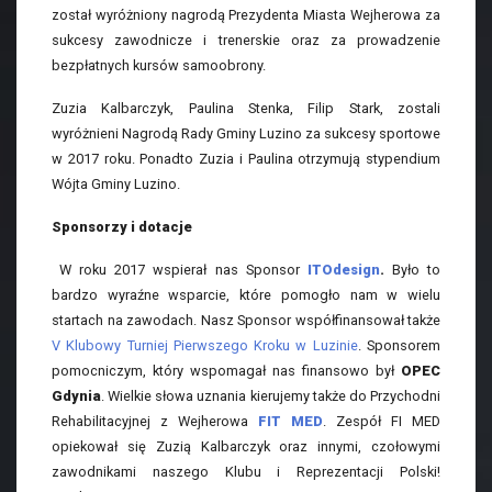
został wyróżniony nagrodą Prezydenta Miasta Wejherowa za
sukcesy zawodnicze i trenerskie oraz za prowadzenie
bezpłatnych kursów samoobrony.
Zuzia Kalbarczyk, Paulina Stenka, Filip Stark, zostali
wyróżnieni Nagrodą Rady Gminy Luzino za sukcesy sportowe
w 2017 roku. Ponadto Zuzia i Paulina otrzymują stypendium
Wójta Gminy Luzino.
Sponsorzy i dotacje
W roku 2017 wspierał nas Sponsor
ITOdesign
.
Było to
bardzo wyraźne wsparcie, które pomogło nam w wielu
startach na zawodach. Nasz Sponsor współfinansował także
V Klubowy Turniej Pierwszego Kroku w Luzinie
. Sponsorem
pomocniczym, który wspomagał nas finansowo był
OPEC
Gdynia
. Wielkie słowa uznania kierujemy także do Przychodni
Rehabilitacyjnej z Wejherowa
FIT MED
. Zespół FI MED
opiekował się Zuzią Kalbarczyk oraz innymi, czołowymi
zawodnikami naszego Klubu i Reprezentacji Polski!