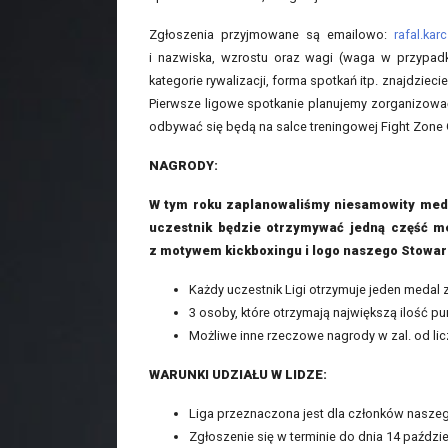
Zgłoszenia przyjmowane są emailowo:
rafal.ka
i nazwiska, wzrostu oraz wagi (waga w przypadku
kategorie rywalizacji, forma spotkań itp. znajdzieci
Pierwsze ligowe spotkanie planujemy zorganizować
odbywać się będą na salce treningowej Fight Zone
NAGRODY:
W tym roku zaplanowaliśmy niesamowity medal (
uczestnik będzie otrzymywać jedną część me
z motywem kickboxingu i logo naszego Stowarz
Każdy uczestnik Ligi otrzymuje jeden medal 
3 osoby, które otrzymają największą ilość pu
Możliwe inne rzeczowe nagrody w zal. od li
WARUNKI UDZIAŁU W LIDZE:
Liga przeznaczona jest dla członków nasze
Zgłoszenie się w terminie do dnia 14 paździe