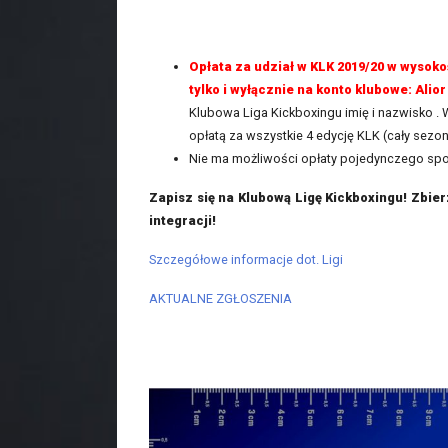
Opłata za udział w KLK 2019/20 w wysokoś
tylko i wyłącznie na konto klubowe: Alior
Klubowa Liga Kickboxingu imię i nazwisko . W
opłatą za wszystkie 4 edycję KLK (cały sezo
Nie ma możliwości opłaty pojedynczego spo
Zapisz się na Klubową Ligę Kickboxingu! Zbie
integracji!
Szczegółowe informacje dot. Ligi
AKTUALNE ZGŁOSZENIA