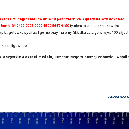
ci 100 zł najpóźniej do dnia 14 października. Opłaty należy dokonać
 Bank: 34 2490 0005 0000 4500 5647 9180
tytułem: składka członkowska
płat gotówkowych za ligę nie przyjmujemy. Składka za Ligę w wys. 100 zł jest
n).
tkania ligowego.
rz wszystkie 4 części medalu, uczestnicząc w naszej zabawie i wspól
ZAPRASZAM