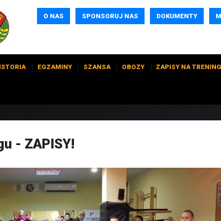
O NAS
SPONSORUJ NAS
DOKUMENTY
M
ISTORIA
EGZAMINY
SZANSA
OBOZY
ZAPISY NA TRENING
gu - ZAPISY!