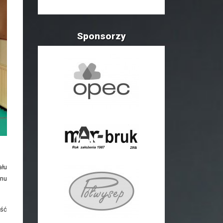
Sponsorzy
ału
onu
ość