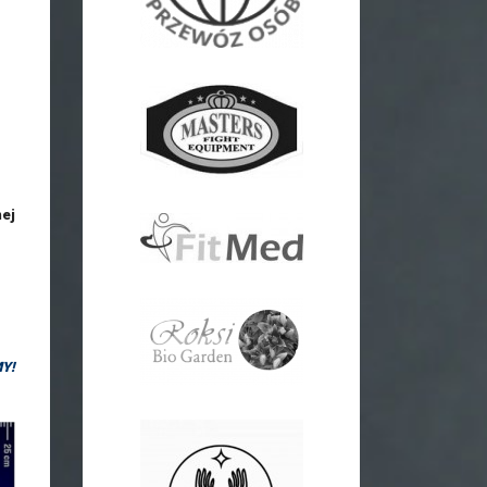
nej
Y!