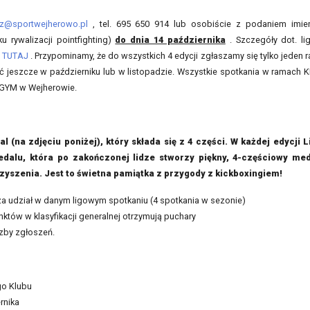
rcz@sportwejherowo.pl
, tel. 695 650 914 lub osobiście z podaniem imie
 rywalizacji pointfighting)
do dnia 14 października
. Szczegóły dot. lig
e
TUTAJ
. Przypominamy, że do wszystkich 4 edycji zgłaszamy się tylko jeden r
 jeszcze w październiku lub w listopadzie. Wszystkie spotkania w ramach 
 GYM w Wejherowie.
na zdjęciu poniżej), który składa się z 4 części. W każdej edycji L
dalu, która po zakończonej lidze stworzy piękny, 4-częściowy med
yszenia. Jest to świetna pamiątka z przygody z kickboxingiem!
za udział w danym ligowym spotkaniu (4 spotkania w sezonie)
nktów w klasyfikacji generalnej otrzymują puchary
czby zgłoszeń.
go Klubu
rnika