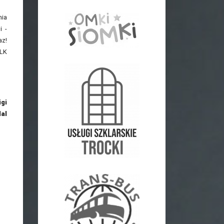
nia
i -
az!
KLK
igi
al